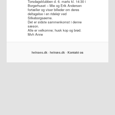
Torsdagsklubben d. 6. marts kl. 14:30 i
Borgerhuset – Mie og Erik Andersen
fortæller og viser billeder om deres
deltagelse i en ridelejr ved
Silkeborgsøerne.
Det er sidste sammenkomst i denne
sæson.
Alle er velkomne; husk kop og brød.
Mvh Anne
helnaes.dk · helnæs.dk
-
Kontakt os