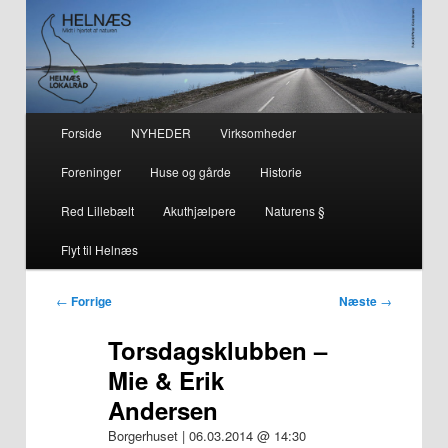
– smuk på alle årstider i hjertet af naturen
Helnæs
Hovedmenu
Forside
NYHEDER
Virksomheder
Fortsæt
Fortsæt
Foreninger
Huse og gårde
Historie
til
til
Red Lillebælt
Akuthjælpere
Naturens §
primært
sekundært
Flyt til Helnæs
indhold
indhold
Indlægsnavigation
←
Forrige
Næste
→
Torsdagsklubben –
Mie & Erik
Andersen
Borgerhuset | 06.03.2014 @ 14:30