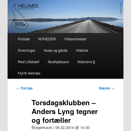
– smuk på alle årstider i hjertet af naturen
Helnæs
Hovedmenu
Forside
NYHEDER
Virksomheder
Fortsæt
Fortsæt
Foreninger
Huse og gårde
Historie
til
til
Red Lillebælt
Akuthjælpere
Naturens §
primært
sekundært
Flyt til Helnæs
indhold
indhold
Indlægsnavigation
←
Forrige
Næste
→
Torsdagsklubben –
Anders Lyng tegner
og fortæller
Borgerhuset | 06.02.2014 @ 14:30