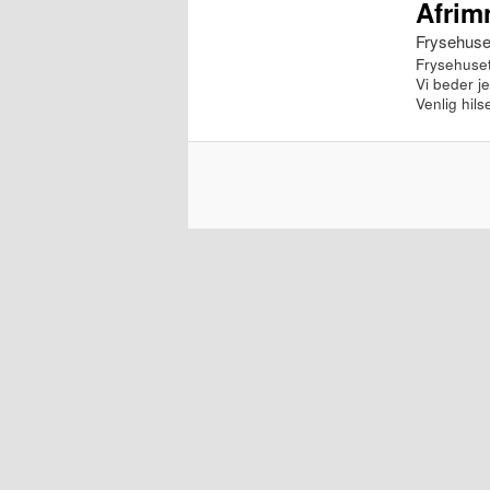
Afrim
indhold
indhold
Frysehuse
Frysehuset
Vi beder j
Venlig hil