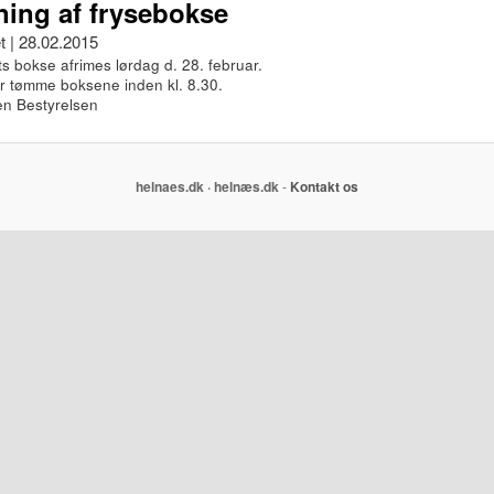
ning af frysebokse
t | 28.02.2015
s bokse afrimes lørdag d. 28. februar.
er tømme boksene inden kl. 8.30.
sen Bestyrelsen
helnaes.dk · helnæs.dk
-
Kontakt os