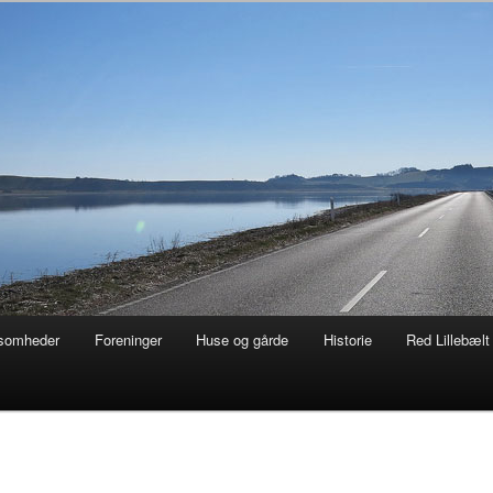
 af naturen
ksomheder
Foreninger
Huse og gårde
Historie
Red Lillebælt