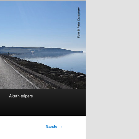
Akuthjælpere
Næste
→