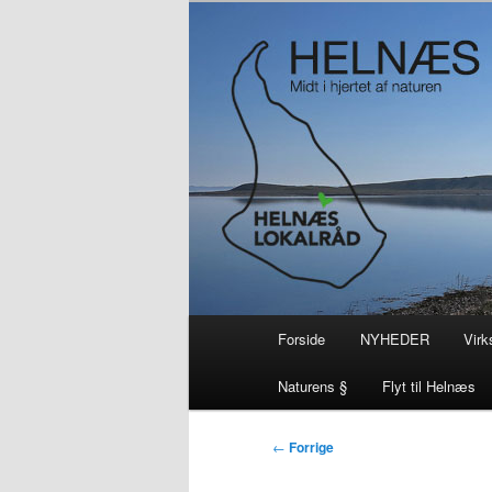
– smuk på alle årstider i hjertet
Helnæs
Hovedmenu
Forside
NYHEDER
Vir
Fortsæt
Fortsæt
Naturens §
Flyt til Helnæs
til
til
Indlægsnavigation
←
Forrige
primært
sekundært