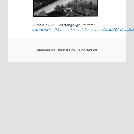
Luftfoto 1958 – Det Kongelige Bibliotek
http://www.kb.dk/danmarksetfraluften/images/luftfo/2011/maj/lu
helnaes.dk · helnæs.dk
-
Kontakt os