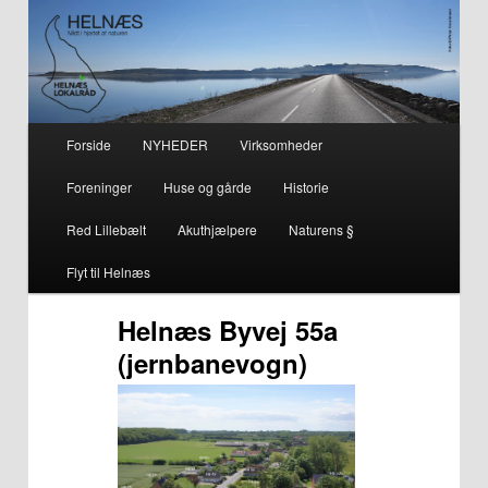
– smuk på alle årstider i hjertet af naturen
Helnæs
Hovedmenu
Forside
NYHEDER
Virksomheder
Fortsæt
Fortsæt
Foreninger
Huse og gårde
Historie
til
til
Red Lillebælt
Akuthjælpere
Naturens §
primært
sekundært
Flyt til Helnæs
indhold
indhold
Helnæs Byvej 55a
(jernbanevogn)