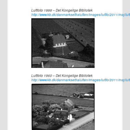
Luftfoto 1988 – Det Kongelige Bibliotek
http://www.kb.dk/danmarksetfraluften/images/luftfo/2011/maj/lu
Luftfoto 1960 – Det Kongelige Bibliotek
http://www.kb.dk/danmarksetfraluften/images/luftfo/2011/maj/lu