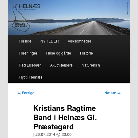
– smuk på alle årstider i hjertet af naturen
Helnæs
Hovedmenu
Forside
NYHEDER
Virksomheder
Fortsæt
Fortsæt
Foreninger
Huse og gårde
Historie
til
til
Red Lillebælt
Akuthjælpere
Naturens §
primært
sekundært
Flyt til Helnæs
indhold
indhold
Indlægsnavigation
←
Forrige
Næste
→
Kristians Ragtime
Band i Helnæs Gl.
Præstegård
| 26.07.2014 @ 20:00