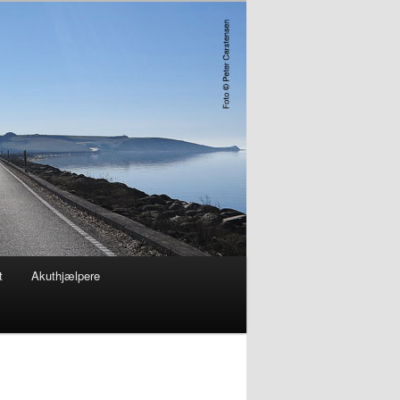
t
Akuthjælpere