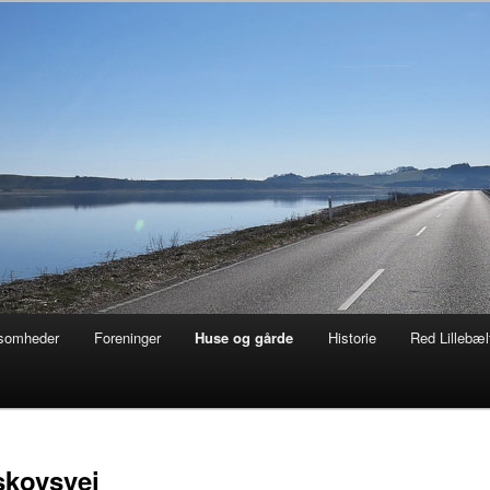
 af naturen
ksomheder
Foreninger
Huse og gårde
Historie
Red Lillebæl
kovsvej