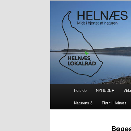
– smuk på alle årstider i hjertet
Helnæs
Hovedmenu
Forside
NYHEDER
Vir
Fortsæt
Fortsæt
Naturens §
Flyt til Helnæs
til
til
primært
sekundært
Bøges