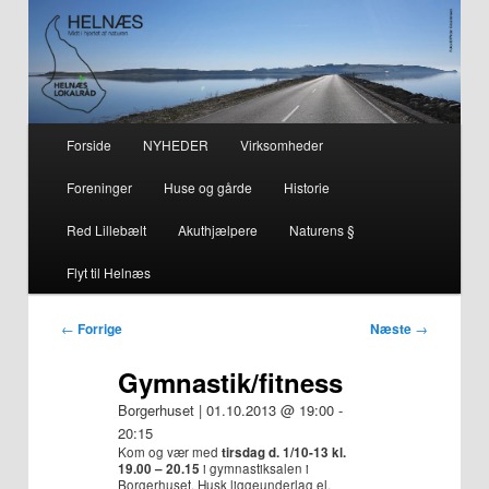
– smuk på alle årstider i hjertet af naturen
Helnæs
Hovedmenu
Forside
NYHEDER
Virksomheder
Fortsæt
Fortsæt
Foreninger
Huse og gårde
Historie
til
til
Red Lillebælt
Akuthjælpere
Naturens §
primært
sekundært
Flyt til Helnæs
indhold
indhold
Indlægsnavigation
←
Forrige
Næste
→
Gymnastik/fitness
Borgerhuset | 01.10.2013 @ 19:00 -
20:15
Kom og vær med
tirsdag d. 1/10-13 kl.
19.00 – 20.15
i gymnastiksalen i
Borgerhuset. Husk liggeunderlag el.