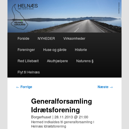
– smuk på alle årstider i hjertet af naturen
Helnæs
Hovedmenu
Forside
NYHEDER
Virksomheder
Fortsæt
Fortsæt
Foreninger
Huse og gårde
Historie
til
til
Red Lillebælt
Akuthjælpere
Naturens §
primært
sekundært
Flyt til Helnæs
indhold
indhold
Indlægsnavigation
←
Forrige
Næste
→
Generalforsamling
Idrætsforening
Borgerhuset | 28.11.2013 @ 21:00
Hermed indkaldes til generalforsamling i
Helnæs Idrætsforening