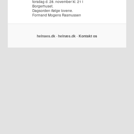
torsdag d. 28. november kl. 21 i
Borgerhuset.
Dagsorden ifølge lovene.
Formand Mogens Rasmussen
helnaes.dk · helnæs.dk
-
Kontakt os