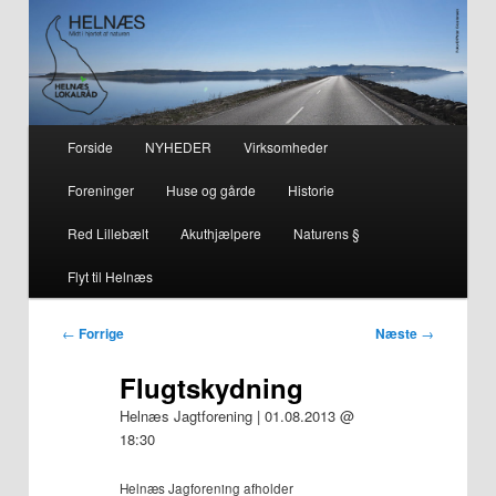
– smuk på alle årstider i hjertet af naturen
Helnæs
Hovedmenu
Forside
NYHEDER
Virksomheder
Fortsæt
Fortsæt
Foreninger
Huse og gårde
Historie
til
til
Red Lillebælt
Akuthjælpere
Naturens §
primært
sekundært
Flyt til Helnæs
indhold
indhold
Indlægsnavigation
←
Forrige
Næste
→
Flugtskydning
Helnæs Jagtforening | 01.08.2013 @
18:30
Helnæs Jagforening afholder