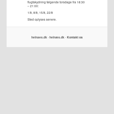
flugtskydning følgende torsdage fra 18:30
– 21:00:
1/8, 8/8, 15/8, 22/8
Sted oplyses senere.
helnaes.dk · helnæs.dk
-
Kontakt os