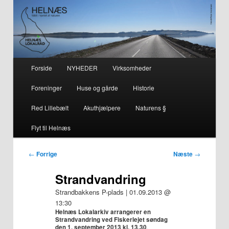
– smuk på alle årstider i hjertet af naturen
Helnæs
Hovedmenu
Forside
NYHEDER
Virksomheder
Fortsæt
Fortsæt
Foreninger
Huse og gårde
Historie
til
til
Red Lillebælt
Akuthjælpere
Naturens §
primært
sekundært
Flyt til Helnæs
indhold
indhold
Indlægsnavigation
←
Forrige
Næste
→
Strandvandring
Strandbakkens P-plads | 01.09.2013 @
13:30
Helnæs Lokalarkiv arrangerer en
Strandvandring
ved Fiskerlejet søndag
den
1. september 2013 kl. 13.30
.