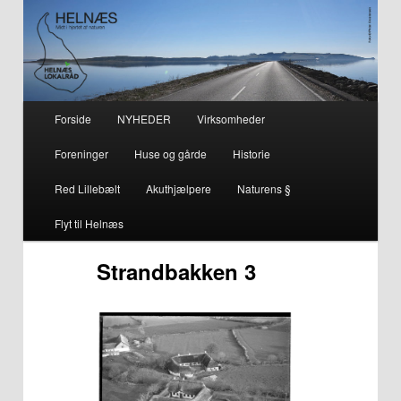
– smuk på alle årstider i hjertet af naturen
Helnæs
Hovedmenu
Forside
NYHEDER
Virksomheder
Fortsæt
Fortsæt
Foreninger
Huse og gårde
Historie
til
til
Red Lillebælt
Akuthjælpere
Naturens §
primært
sekundært
Flyt til Helnæs
indhold
indhold
Strandbakken 3