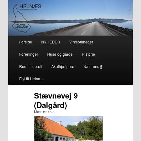
– smuk på alle årstider i hjertet af naturen
Helnæs
Hovedmenu
Forside
NYHEDER
Virksomheder
Fortsæt
Fortsæt
Foreninger
Huse og gårde
Historie
til
til
Red Lillebælt
Akuthjælpere
Naturens §
primært
sekundært
Flyt til Helnæs
indhold
indhold
Stævnevej 9
(Dalgård)
Matr. nr. 22c