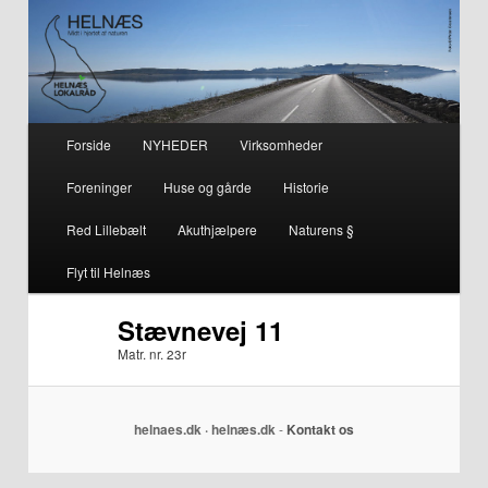
– smuk på alle årstider i hjertet af naturen
Helnæs
Hovedmenu
Forside
NYHEDER
Virksomheder
Fortsæt
Fortsæt
Foreninger
Huse og gårde
Historie
til
til
Red Lillebælt
Akuthjælpere
Naturens §
primært
sekundært
Flyt til Helnæs
indhold
indhold
Stævnevej 11
Matr. nr. 23r
helnaes.dk · helnæs.dk
-
Kontakt os