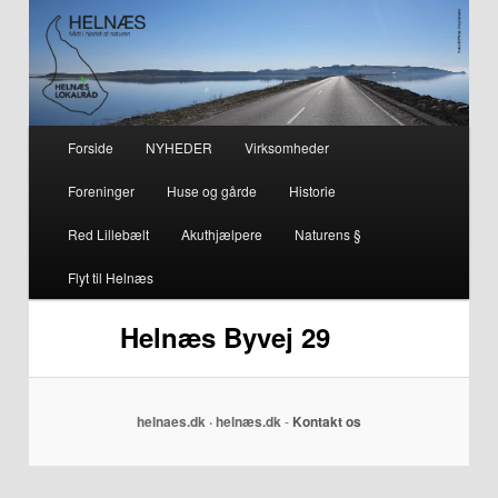
– smuk på alle årstider i hjertet af naturen
Helnæs
Hovedmenu
Forside
NYHEDER
Virksomheder
Fortsæt
Fortsæt
Foreninger
Huse og gårde
Historie
til
til
Red Lillebælt
Akuthjælpere
Naturens §
primært
sekundært
Flyt til Helnæs
indhold
indhold
Helnæs Byvej 29
helnaes.dk · helnæs.dk
-
Kontakt os